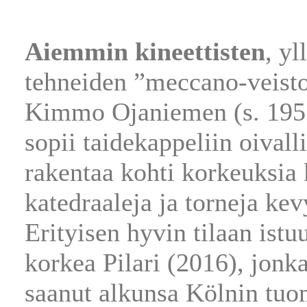
Aiemmin kineettisten
, yl
tehneiden ”meccano-veisto
Kimmo Ojaniemen (s. 1957
sopii taidekappeliin oivallis
rakentaa kohti korkeuksia 
katedraaleja ja torneja kev
Erityisen hyvin tilaan istu
korkea Pilari (2016), jonka
saanut alkunsa Kölnin tuo