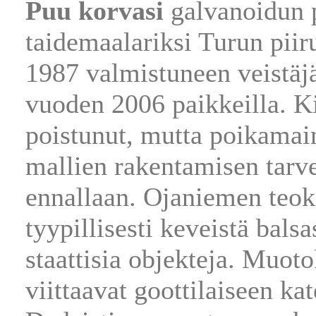
Puu korvasi
galvanoidun p
taidemaalariksi Turun pii
1987 valmistuneen veistäj
vuoden 2006 paikkeilla. K
poistunut, mutta poikamain
mallien rakentamisen tarv
ennallaan. Ojaniemen teoks
tyypillisesti keveistä balsa
staattisia objekteja. Muotok
viittaavat goottilaiseen ka