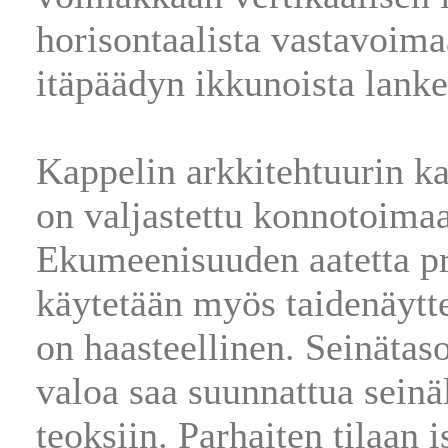
horisontaalista vastavoima
itäpäädyn ikkunoista lanke
Kappelin arkkitehtuurin kai
on valjastettu konnotoimaa
Ekumeenisuuden aatetta p
käytetään myös taidenäytte
on haasteellinen. Seinätaso
valoa saa suunnattua seinäl
teoksiin. Parhaiten tilaan 