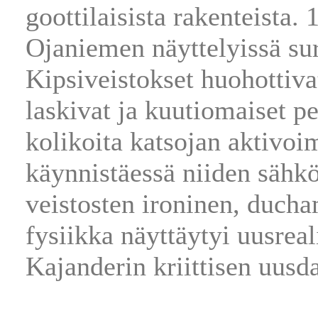
goottilaisista rakenteista.
Ojaniemen näyttelyissä suris
Kipsiveistokset huohottivat
laskivat ja kuutiomaiset pe
kolikoita katsojan aktivoi
käynnistäessä niiden sähk
veistosten ironinen, ducha
fysiikka näyttäytyi uusrea
Kajanderin kriittisen uusd