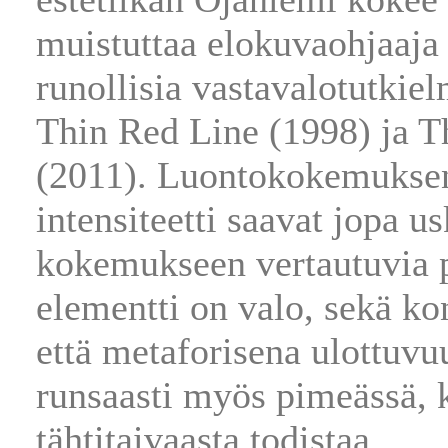
muistuttaa elokuvaohjaaja
runollisia vastavalotutkie
Thin Red Line (1998) ja T
(2011). Luontokokemuksen
intensiteetti saavat jopa u
kokemukseen vertautuvia p
elementti on valo, sekä k
että metaforisena ulottuvu
runsaasti myös pimeässä, 
tähtitaivaasta todistaa.