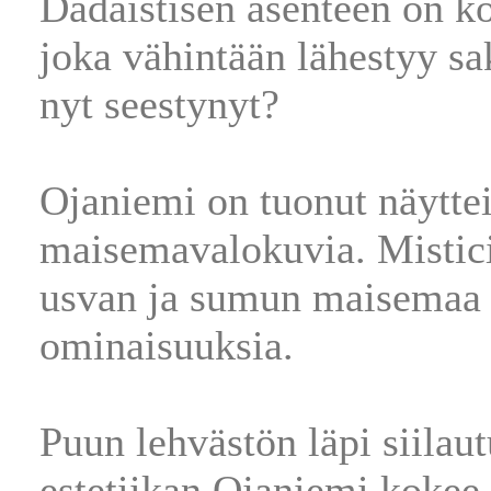
Dadaistisen asenteen on k
joka vähintään lähestyy sa
nyt seestynyt?
Ojaniemi on tuonut näytte
maisemavalokuvia. Mistic
usvan ja sumun maisemaa 
ominaisuuksia.
Puun lehvästön läpi siilau
estetiikan Ojaniemi kokee 