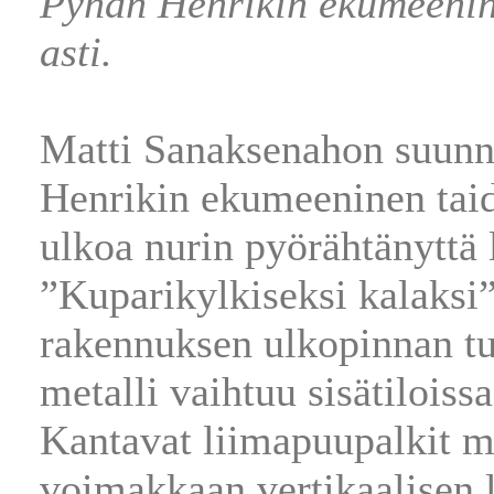
Pyhän Henrikin ekumeenine
asti.
Matti Sanaksenahon suunn
Henrikin ekumeeninen taid
ulkoa nurin pyörähtänyttä 
”Kuparikylkiseksi kalaksi
rakennuksen ulkopinnan t
metalli vaihtuu sisätilois
Kantavat liimapuupalkit mu
voimakkaan vertikaalisen l