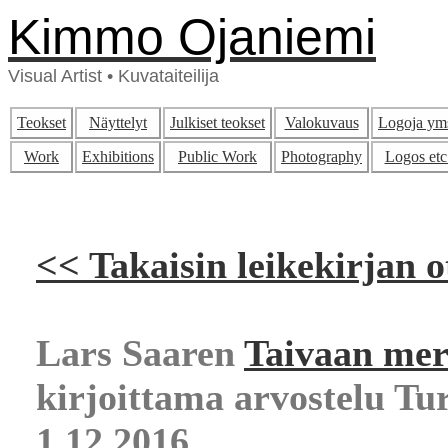
Kimmo Ojaniemi
Visual Artist • Kuvataiteilija
Teokset
Näyttelyt
Julkiset teokset
Valokuvaus
Logoja ym
Work
Exhibitions
Public Work
Photography
Logos etc
<< Takaisin leikekirjan o
Lars Saaren
Taivaan merk
kirjoittama arvostelu T
1.12.2016
.