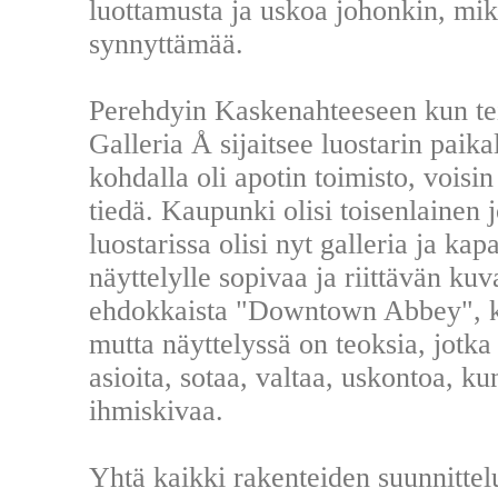
luottamusta ja uskoa johonkin, mi
synnyttämää.
Perehdyin Kaskenahteeseen kun tei
Galleria Å sijaitsee luostarin paikal
kohdalla oli apotin toimisto, voisin
tiedä. Kaupunki olisi toisenlainen jo
luostarissa olisi nyt galleria ja ka
näyttelylle sopivaa ja riittävän ku
ehdokkaista "Downtown Abbey", ke
mutta näyttelyssä on teoksia, jotka
asioita, sotaa, valtaa, uskontoa, k
ihmiskivaa.
Yhtä kaikki rakenteiden suunnittel