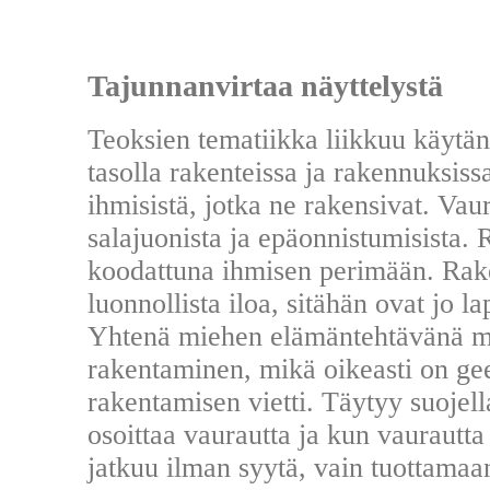
Tajunnanvirtaa näyttelystä
Teoksien tematiikka liikkuu käytännö
tasolla rakenteissa ja rakennuksis
ihmisistä, jotka ne rakensivat. Vau
salajuonista ja epäonnistumisista.
koodattuna ihmisen perimään. Rak
luonnollista iloa, sitähän ovat jo la
Yhtenä miehen elämäntehtävänä ma
rakentaminen, mikä oikeasti on ge
rakentamisen vietti. Täytyy suojel
osoittaa vaurautta ja kun vaurautta
jatkuu ilman syytä, vain tuottamaan