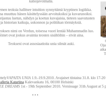
katsojavoimalla.
men teoksia hallitsee intuition synnyttämä kryptinen logiikka.
a muuttuu hänen käsittelyssään arvoituksiksi ja kuvarunoiksi.
eijastuu luetun, nähdyn ja koetun kuvajaisia, tieteen saavutusten
ja historian kaikuja, uskonnon ja politiikan törmäyksiä.
eoksen nimi on Verdun, toisessa vuori lentää Muhammadin luo.
imet ovat joskus avaimia teosten sisältöihin – eivät aina.
Teokseni ovat assosiaatioita unia silmät auki.
Oja
aik
T
tely
VAPAITA UNIA
1.9.-19.9.2010. Avajaiset tiistaina 31.8. klo 17-20
alleria Katariina
Kalevankatu 16, 00100 Helsinki
EE DREAMS
1st - 19th September 2010. Vernissage 31th August at 5 
•
•
•