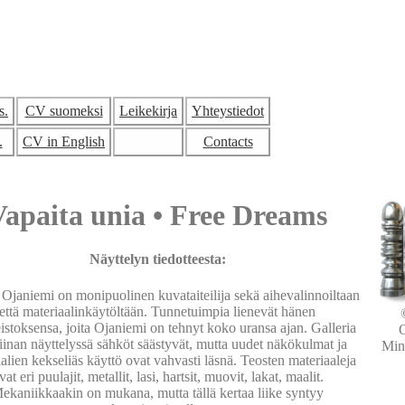
s.
CV suomeksi
Leikekirja
Yhteystiedot
.
CV in English
Contacts
Vapaita unia
•
Free Dreams
Näyttelyn tiedotteesta:
janiemi on monipuolinen kuvataiteilija sekä aihevalinnoiltaan
että materiaalinkäytöltään. Tunnetuimpia lienevät hänen
stoksensa, joita Ojaniemi on tehnyt koko uransa ajan. Galleria
O
iinan näyttelyssä sähköt säästyvät, mutta uudet näkökulmat ja
Min
alien kekseliäs käyttö ovat vahvasti läsnä. Teosten materiaaleja
vat eri puulajit, metallit, lasi, hartsit, muovit, lakat, maalit.
ekaniikkaakin on mukana, mutta tällä kertaa liike syntyy