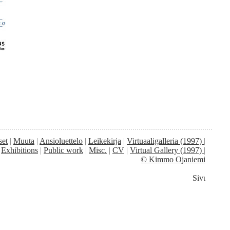
set
|
Muuta
|
Ansioluettelo
|
Leikekirja
|
Virtuaaligalleria
(1997)
|
|
Exhibitions
|
Public work
|
Misc.
|
CV
|
Virtual Gallery
(1997)
|
© Kimmo Ojaniemi