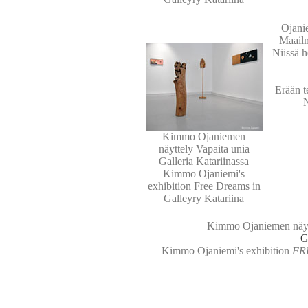
Ojanie
Maailm
Niissä h
Erään t
N
Kimmo Ojaniemen
näyttely Vapaita unia
Galleria Katariinassa
Kimmo Ojaniemi's
exhibition Free Dreams in
Galleyry Katariina
Kimmo Ojaniemen näyt
G
Kimmo Ojaniemi's exhibition
FR