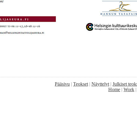
Pääsivu
|
Teokset
|
Näyttelyt
|
Julkiset teok
Home
|
Work