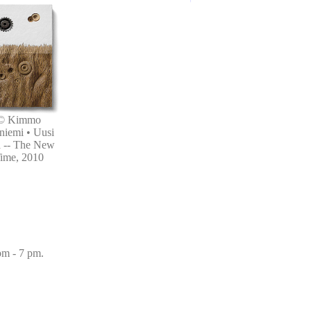
© Kimmo
niemi • Uusi
a -- The New
ime, 2010
pm - 7 pm.