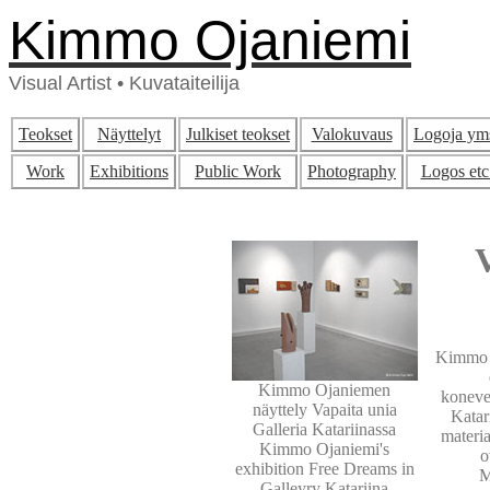
Kimmo Ojaniemi
Visual Artist • Kuvataiteilija
Teokset
Näyttelyt
Julkiset teokset
Valokuvaus
Logoja ym
Work
Exhibitions
Public Work
Photography
Logos etc
Kimmo O
Kimmo Ojaniemen
konevei
näyttely Vapaita unia
Katar
Galleria Katariinassa
materia
Kimmo Ojaniemi's
o
exhibition Free Dreams in
M
Galleyry Katariina