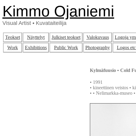
Kimmo Ojaniemi
Visual Artist • Kuvataiteilija
Teokset
Näyttelyt
Julkiset teokset
Valokuvaus
Logoja ym
Work
Exhibitions
Public Work
Photography
Logos etc
Kylmäfuusio
•
Cold F
• 1991
• kineettinen veistos
•
k
• •
Nelimarkka-museo
•