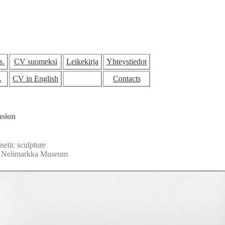
s.
CV suomeksi
Leikekirja
Yhteystiedot
.
CV in English
Contacts
usion
inetic sculpture
Nelimarkka Museum